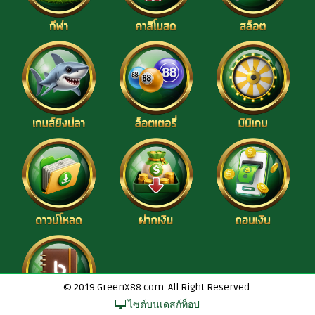
© 2019 GreenX88.com. All Right Reserved.
ไซต์บนเดสก์ท็อป